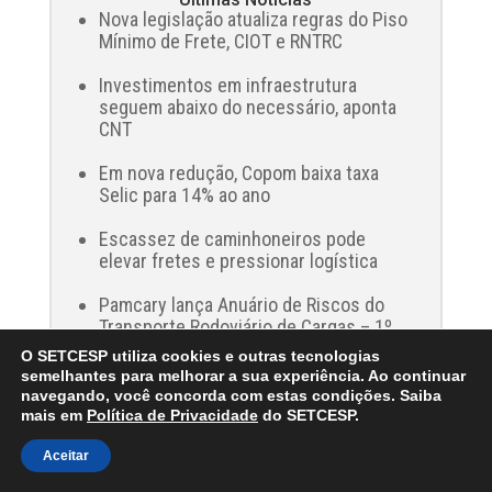
Nova legislação atualiza regras do Piso
Mínimo de Frete, CIOT e RNTRC
Investimentos em infraestrutura
seguem abaixo do necessário, aponta
CNT
Em nova redução, Copom baixa taxa
Selic para 14% ao ano
Escassez de caminhoneiros pode
elevar fretes e pressionar logística
Pamcary lança Anuário de Riscos do
Transporte Rodoviário de Cargas – 1º
semestre de 2026
O SETCESP utiliza cookies e outras tecnologias
semelhantes para melhorar a sua experiência. Ao continuar
Summit 2026: Levantamento inédito
navegando, você concorda com estas condições. Saiba
apoia o setor na implementação dos
mais em
Política de Privacidade
do SETCESP.
pilares ESG
Aceitar
Emplacamentos de veículos cresceram