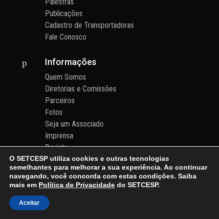
Palestras
Publicações
Cadastro de Transportadoras
Fale Conosco
Informações
p
Quem Somos
Diretorias e Comissões
Parceiros
Fotos
Seja um Associado
Imprensa
Revista
O SETCESP utiliza cookies e outras tecnologias
Prêmio de Sustentabilidade
semelhantes para melhorar a sua experiência. Ao continuar
Contato
navegando, você concorda com estas condições. Saiba
Área do Associado
mais em
Política de Privacidade
do SETCESP.
Receber Notícias
Aceitar
Política de Privacidade