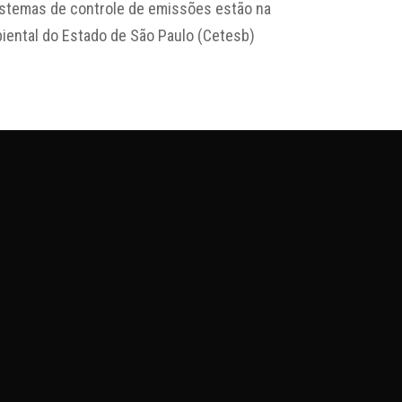
istemas de controle de emissões estão na
biental do Estado de São Paulo (Cetesb)