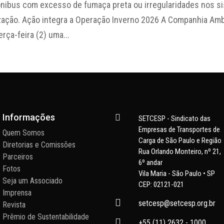
nibus com excesso de fumaça preta ou irregularidades nos s
lização. Ação integra a Operação Inverno 2026 A Companhia Am
erça-feira (2) uma...
Informações

SETCESP - Sindicato das
Empresas de Transportes de
Quem Somos
Carga de São Paulo e Região
Diretorias e Comissões
Rua Orlando Monteiro, nº 21,
Parceiros
6º andar
Fotos
Vila Maria - São Paulo • SP
Seja um Associado
CEP: 02121-021
Imprensa

setcesp@setcesp.org.br
Revista
Prêmio de Sustentabilidade

+55 (11) 2632 - 1000